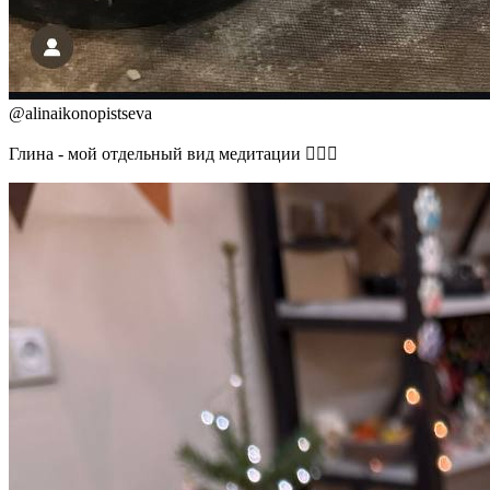
@
alinaikonopistseva
Глина - мой отдельный вид медитации 🧘🏽‍♀️