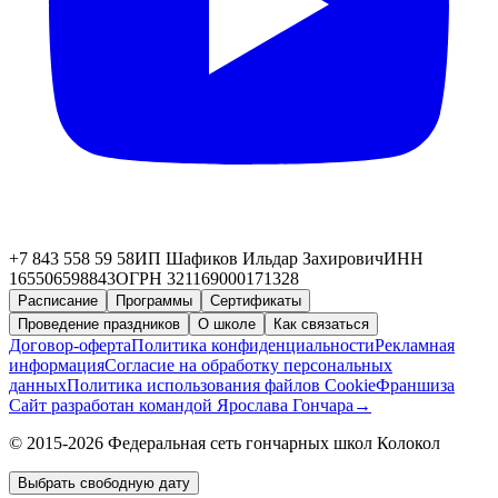
+7 843 558 59 58
ИП Шафиков Ильдар Захирович
ИНН
165506598843
ОГРН 321169000171328
Расписание
Программы
Сертификаты
Проведение праздников
О школе
Как связаться
Договор-оферта
Политика конфиденциальности
Рекламная
информация
Согласие на обработку персональных
данных
Политика использования файлов Cookie
Франшиза
Сайт разработан командой Ярослава Гончара
→
© 2015-2026 Федеральная сеть гончарных школ Колокол
Выбрать свободную дату