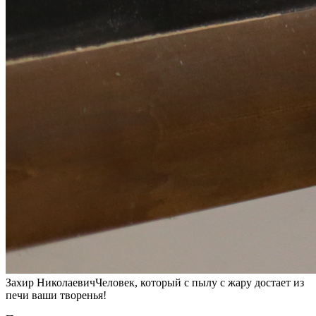
Захир Николаевич
Человек, который с пылу с жару достает из
печи ваши творенья!