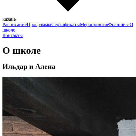
казань
Расписание
Программы
Сертификаты
Мероприятия
Франшиза
О
школе
Контакты
О школе
Ильдар и Алена