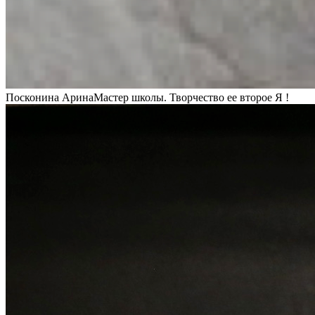
Посконина Арина
Мастер школы. Творчество ее второе Я !